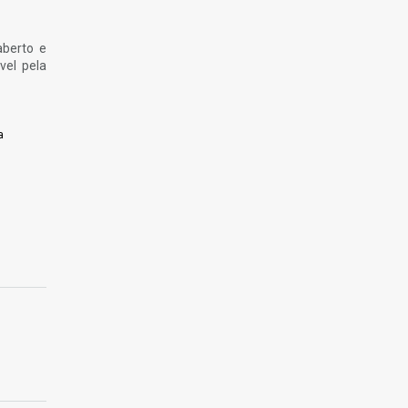
aberto e
vel pela
a