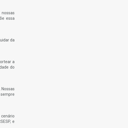
s nossas
õe essa
uidar da
ortear a
idade do
. Nossas
r sempre
 cenário
RSESP, e