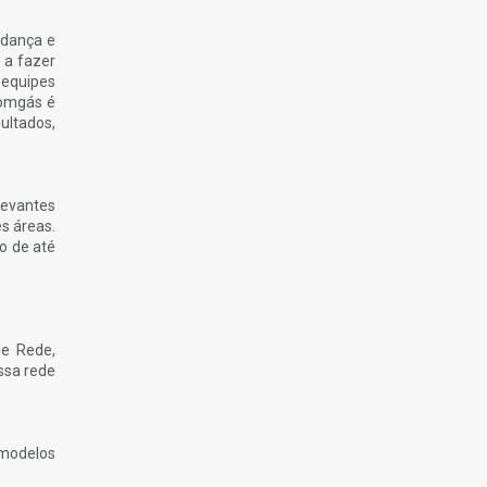
udança e
 a fazer
 equipes
Comgás é
ultados,
levantes
s áreas.
o de até
de Rede,
ssa rede
 modelos