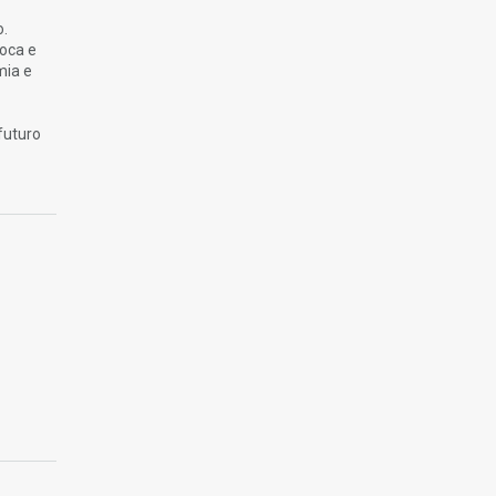
o.
oca e
mia e
futuro