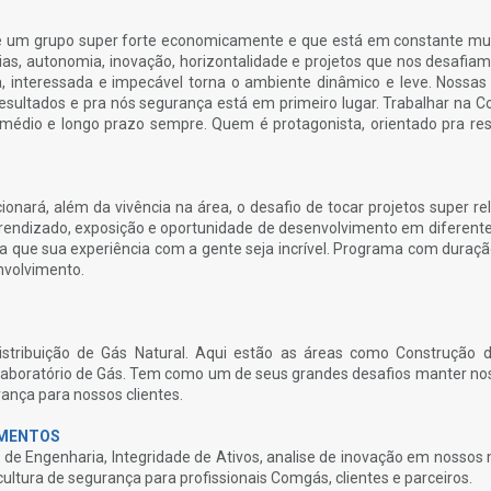
e um grupo super forte economicamente e que está em constante m
eias, autonomia, inovação, horizontalidade e projetos que nos desafiam
a, interessada e impecável torna o ambiente dinâmico e leve. Nossas
esultados e pra nós segurança está em primeiro lugar. Trabalhar na 
 médio e longo prazo sempre. Quem é protagonista, orientado pra res
nará, além da vivência na área, o desafio de tocar projetos super re
rendizado, exposição e oportunidade de desenvolvimento em diferente
ra que sua experiência com a gente seja incrível. Programa com duraçã
nvolvimento.
tribuição de Gás Natural. Aqui estão as áreas como Construção 
boratório de Gás. Tem como um de seus grandes desafios manter no
nça para nossos clientes.
IMENTOS
 de Engenharia, Integridade de Ativos, analise de inovação em nossos
ltura de segurança para profissionais Comgás, clientes e parceiros.