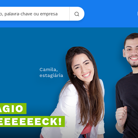
Soluções em
Consultoria em 
Seleção e Emplo
Soluções para R
Seleç
Gerencie processo
forma intel