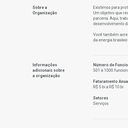
Sobre a
Existimos para prot
Organização
Um objetivo que re
parceria. Aqui, tra
desenvolvimento das
Você também acred
da energia brasileir
Informações
Número de Funcio
adicionais sobre
501 a 1000 funcion
a organização
Faturamento Anua
R$ 5 bi a R$ 10 bi
Setores
Serviços