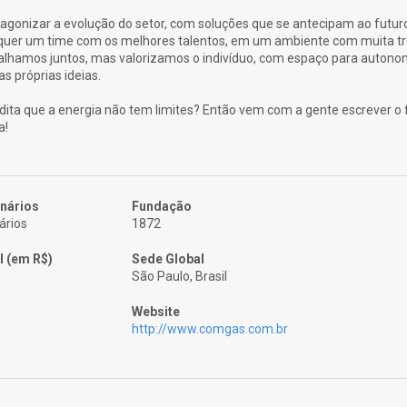
agonizar a evolução do setor, com soluções que se antecipam ao futur
quer um time com os melhores talentos, em um ambiente com muita tr
balhamos juntos, mas valorizamos o indivíduo, com espaço para autono
 próprias ideias.
ita que a energia não tem limites? Então vem com a gente escrever o 
a!
nários
Fundação
ários
1872
l (em R$)
Sede Global
São Paulo, Brasil
Website
http://www.comgas.com.br