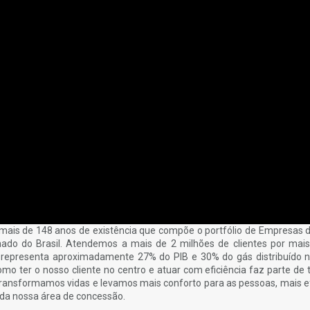
is de 148 anos de existência que compõe o portfólio de Empresas 
nado do Brasil. Atendemos a mais de 2 milhões de clientes por mai
representa aproximadamente 27% do PIB e 30% do gás distribuído no
mo ter o nosso cliente no centro e atuar com eficiência faz parte de 
, transformamos vidas e levamos mais conforto para as pessoas, mais ef
 da nossa área de concessão.