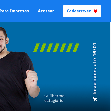
Para Empresas
Acessar
Cadastre-se
 Talentos
Processos de
yer Branding.
ecrutamento e
ão
s seletivos de
igente.