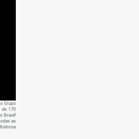
do Grupo
s de 170
 Brasil!
todas as
iciência