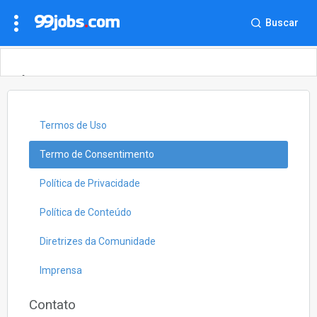
Buscar
Últimas notícias do 99jobs.com,
políticas, termos e informações para
a imprensa.
Termos de Uso
Termo de Consentimento
Política de Privacidade
Política de Conteúdo
Diretrizes da Comunidade
Imprensa
Contato