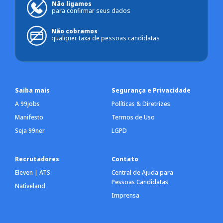
Não ligamos
para confirmar seus dados
Não cobramos
qualquer taxa de pessoas candidatas
Saiba mais
Segurança e Privacidade
A 99jobs
Políticas & Diretrizes
Manifesto
Termos de Uso
Seja 99ner
LGPD
Recrutadores
Contato
Eleven | ATS
Central de Ajuda para
Pessoas Candidatas
Nativeland
Imprensa