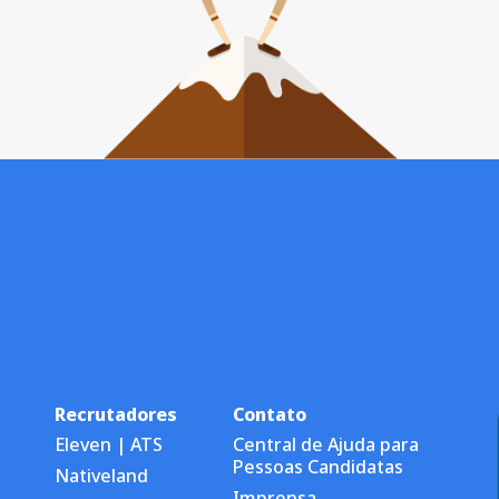
Recrutadores
Contato
Eleven | ATS
Central de Ajuda para
Pessoas Candidatas
Nativeland
Imprensa