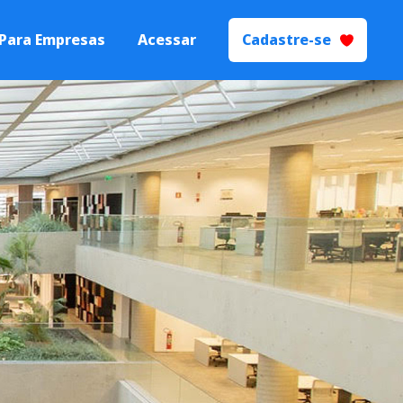
Para Empresas
Acessar
Cadastre-se
 Talentos
Processos de
yer Branding.
ecrutamento e
ão
s seletivos de
igente.