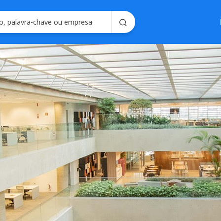
Soluções em
Consultoria em 
Seleção e Emplo
Soluções para R
Seleç
Gerencie processo
forma intel