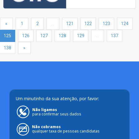
«
1
2
…
121
122
123
124
125
126
127
128
129
…
137
138
»
Um minutinho da sua atenção, por favor:
Não ligamos
para confirmar seus dados
Não cobramos
qualquer taxa de pessoas candidatas