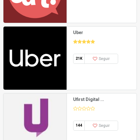
Uber
21K
Seguir
Ufirst Digital ...
144
Seguir