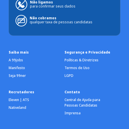
Não ligamos
para confirmar seus dados
Não cobramos
qualquer taxa de pessoas candidatas
Saiba mais
Segurança e Privacidade
A 99jobs
Políticas & Diretrizes
Manifesto
Termos de Uso
Seja 99ner
LGPD
Recrutadores
Contato
Eleven | ATS
Central de Ajuda para
Pessoas Candidatas
Nativeland
Imprensa