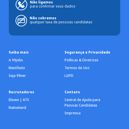
Não ligamos
para confirmar seus dados
Não cobramos
qualquer taxa de pessoas candidatas
Saiba mais
Segurança e Privacidade
A 99jobs
Políticas & Diretrizes
Manifesto
Termos de Uso
Seja 99ner
LGPD
Recrutadores
Contato
Eleven | ATS
Central de Ajuda para
Pessoas Candidatas
Nativeland
Imprensa