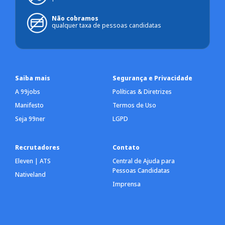
Não cobramos
qualquer taxa de pessoas candidatas
Saiba mais
Segurança e Privacidade
A 99jobs
Políticas & Diretrizes
Manifesto
Termos de Uso
Seja 99ner
LGPD
Recrutadores
Contato
Eleven | ATS
Central de Ajuda para
Pessoas Candidatas
Nativeland
Imprensa