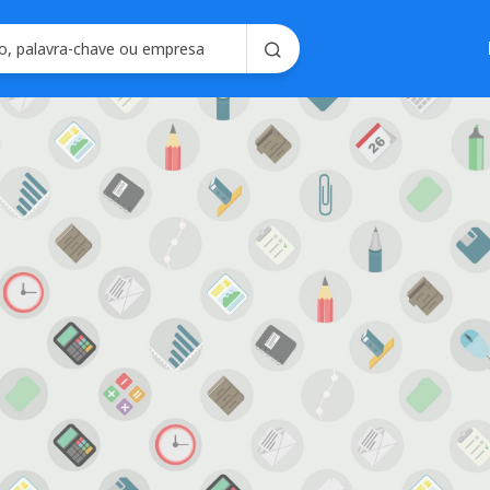
Soluções em
Consultoria em 
Seleção e Emplo
Soluções para R
Seleç
Gerencie processo
forma intel