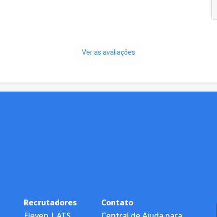
Ver as avaliações
Recrutadores
Contato
Eleven | ATS
Central de Ajuda para