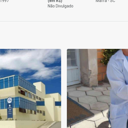
1997
(em R$)
Mafra - SC
Não Divulgado