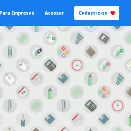
Para Empresas
Acessar
Cadastre-se
 Talentos
Processos de
yer Branding.
ecrutamento e
ão
s seletivos de
igente.